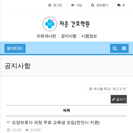
로그인
가입
정보찾기
3
자유게시판
공지사항
시험정보
|
|
입학안내
교육안내
|
|
MENU
공지사항
총 게시물 82건, 최근 0 건
글쓰기
제목
요양보호사 과정 무료 교육생 모집(천안시 지원)
10-09
11458