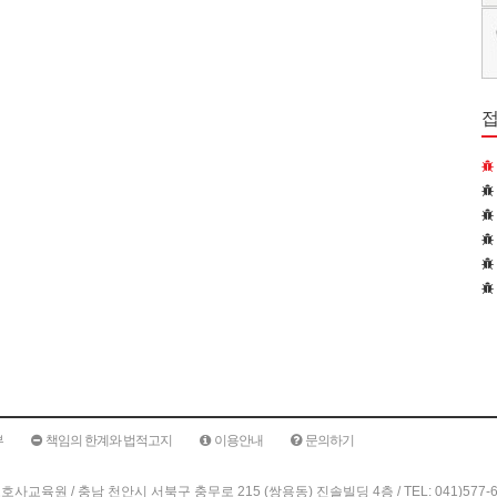
부
책임의 한계와 법적고지
이용안내
문의하기
원 / 충남 천안시 서북구 충무로 215 (쌍용동) 진솔빌딩 4층 / TEL: 041)577-6388 /