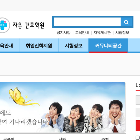
공지사항
교육안내
자유게시판
시험정보
|
|
|
입학안내
|
육안내
취업진학지원
시험정보
커뮤니티공간
L
글쓴이
날짜
조회