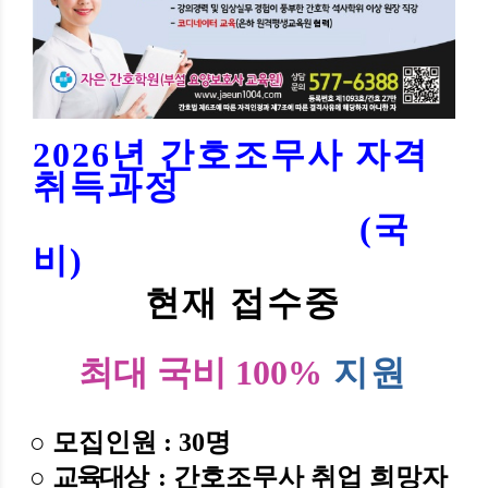
2026년 간호조무사 자격
취득과정
(국
비)
현재 접수중
최대 국비 100%
지원
○
모집인원
: 30
명
○
교육대상
: 간호조무사 취업 희망자