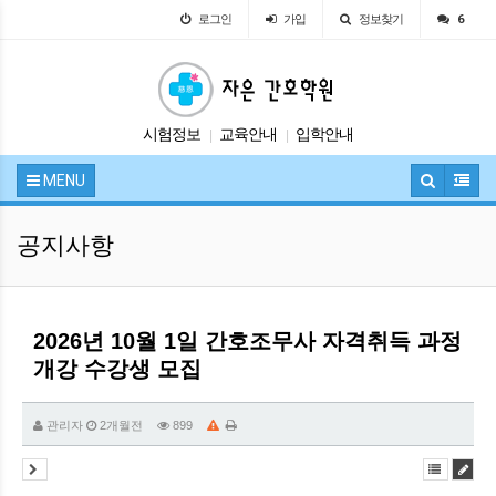
로그인
가입
정보찾기
6
시험정보
교육안내
입학안내
|
|
자유게시판
공지사항
|
|
MENU
공지사항
2026년 10월 1일 간호조무사 자격취득 과정
개강 수강생 모집
관리자
2개월전
899