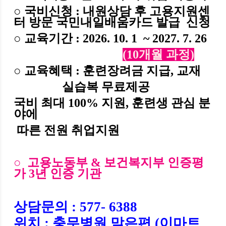
○ 국비신청
: 내원상담 후 고용지원센
터 방문 국민내일배움카드 발급 신청
○
교육기간
: 2026. 10. 1 ~ 2027. 7. 26
(10개월 과정)
○
교육혜택
:
훈련장려금 지급
,
교재
실습복 무료제공
국비 최대 100%
지원
,
훈련생 관심 분
야에
따른 전원 취업지원
○ 고용노동부 & 보건복지부 인증평
가 3년 인증 기관
상담문의
: 577- 6388
위치
:
충무병원 맞은편
(
이마트