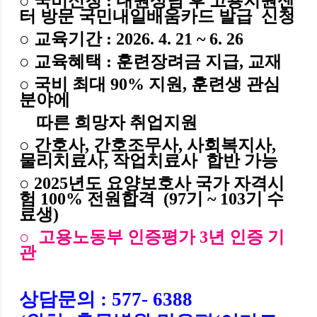
○ 국비신청
: 내원상담 후 고용지원센
터 방문 국민내일배움카드 발급 신청
○
교육기간
: 2026. 4. 21 ~ 6. 26
○
교육혜택
:
훈련장려금 지급
,
교재
○ 국비 최대 90%
지원
,
훈련생 관심
분야에
따른 희망자 취업지원
○ 간호사, 간호조무사, 사회복지사,
물리치료사, 작업치료사
합반 가능
○ 2025년도 요양보호사 국가 자격시
험 100% 전원합격 (97기 ~ 103기 수
료생)
○ 고용노동부 인증평가 3년 인증 기
관
상담문의
: 577- 6388